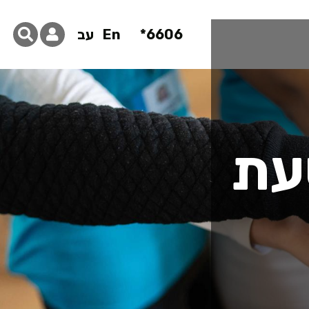
6606*
En
עב
עת