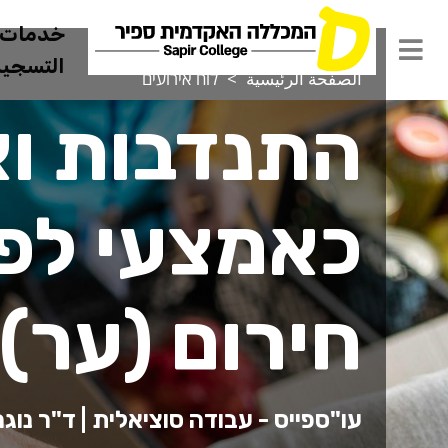
خدمات ل
التسجيل 
الصفحة الرئيسية
לוח אירועים
התנדבות וא
כאמצעי לפי
חירום (ער)
עו"ספייס - עבודה סוציאלית | ד"ר נוגה