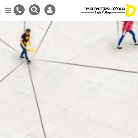
Skip
to
main
content