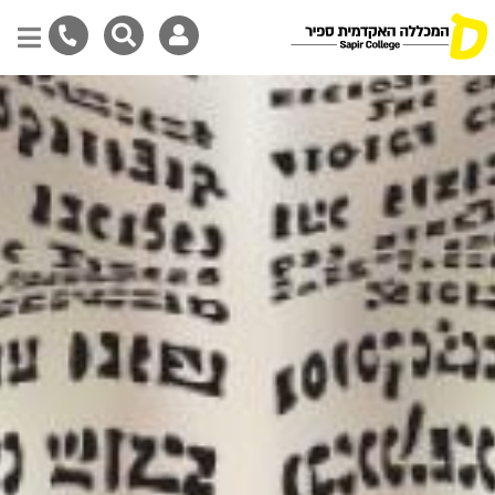
Skip
to
main
content