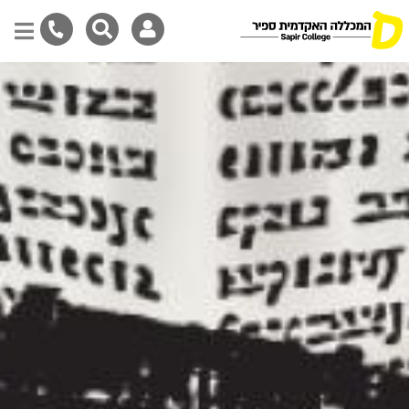
Skip
to
main
content