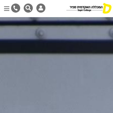
Skip
to
main
content