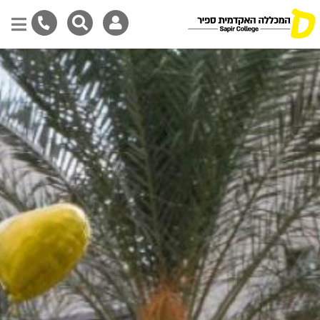
Skip
to
main
content