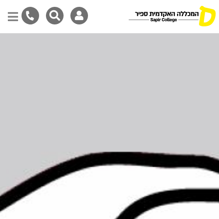
Skip
to
main
content