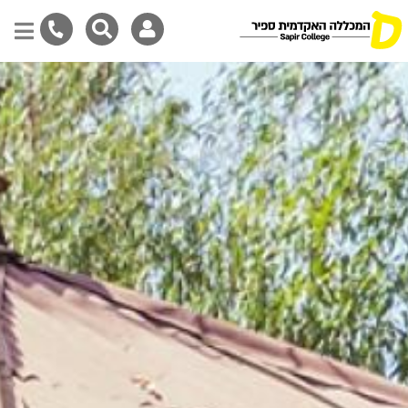
Skip
to
main
content