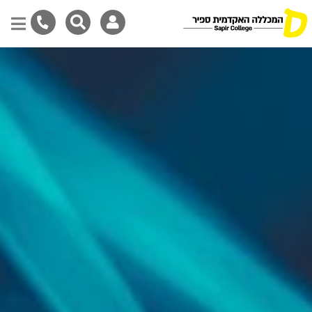
Skip
to
main
content