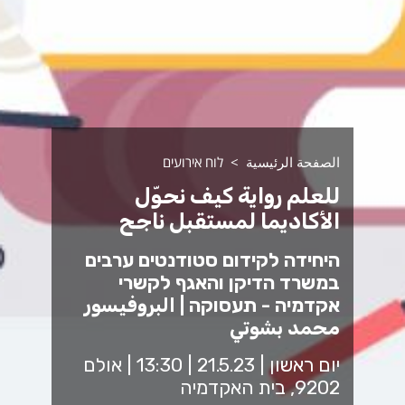
الصفحة الرئيسية
לוח אירועים
للعلم رواية كيف نحوّل
الأكاديما لمستقبل ناجح
היחידה לקידום סטודנטים ערבים
במשרד הדיקן והאגף לקשרי
אקדמיה - תעסוקה | البروفيسور
محمد بشوتي
יום ראשון | 21.5.23 | 13:30 | אולם
9202, בית האקדמיה