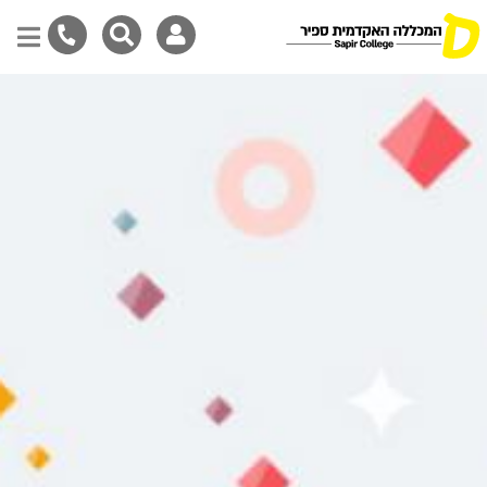
Skip
to
main
content