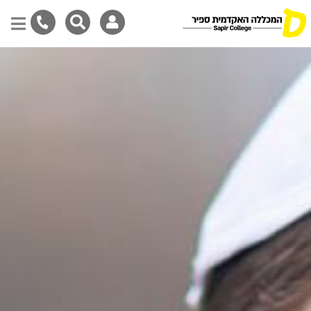
Skip
to
main
content