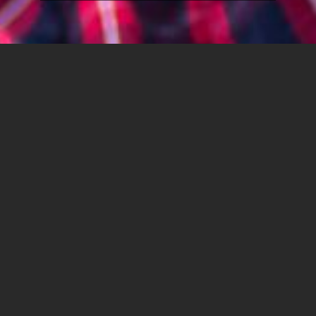
מי עמד מאחורי המסכה? תובנות
ממגפת הקורונה בקרב
האוכלוסיה החרדית ומחוצה לה
פברואר 2020. בחו"ל, מגפת הקורונה משתוללת וכאן כל
המדדים משדרים שליטה ורוגע. המשנה למנכ"ל משרד
הבריאות, פרופסור איתמר גרוטו, נסע ליפן לוודא שהישראלים
הנמצאים על ספינת ה"דיימונד פרינסס" בטוחים ובריאים.
בישראל, עם ישראל מתוכנן לחגיגות הפורים ועוקב בשעשוע
אחרי מאיר כהן, בעל החנות הפיראט האדום מאור יהודה שחזר
מחו"ל וכנראה מביא עימו את הקורונה. מכאן הכל הולך