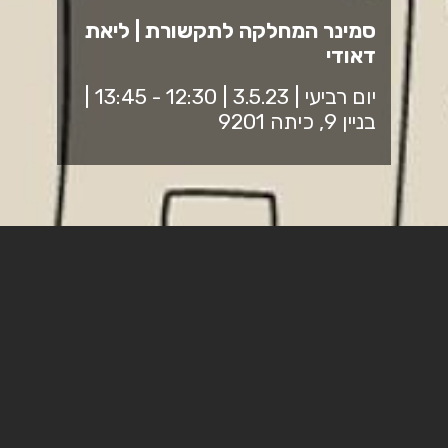
סמינר המחלקה לתקשורת | ליאת
דאודי
יום רביעי | 3.5.23 | 12:30 - 13:45 |
בניין 9, כיתה 9201
ליאת דאודי
היא בת בכורה למשפחה חרדית-מזרחית בת 15
נפשות מבית שמש, ובעצמה חילונית מקיימת מצוות,
פמיניסטית ולהטב"קית, דור ראשון להשכלה גבוהה, קולנוענית
וסביבתנית, המחברת בין עולמות של קודש וחול ובין מגזר
למגדר.