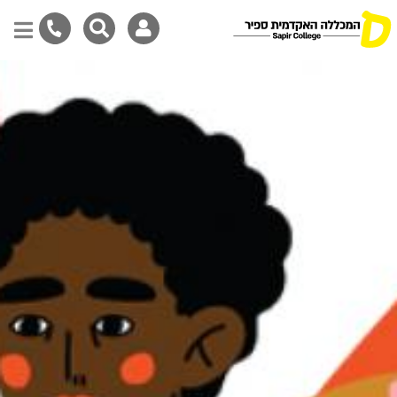
Skip
to
main
content