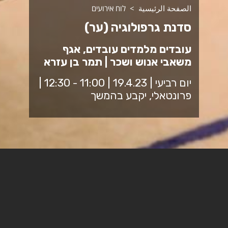
الصفحة الرئيسية
לוח אירועים
סדנת גרפולוגיה (ער)
עובדים מלמדים עובדים, אגף
משאבי אנוש ושכר | תמר בן עזרא
יום רביעי | 19.4.23 | 11:00 - 12:30 |
פרונטאלי, יקבע בהמשך
הסדנה הינה חווייתית ותכלול התנסות אישית והבנת ניתוח
כתבי יד באמצעות כתבי היד של המשתתפים (ללא חשיפה ותוך