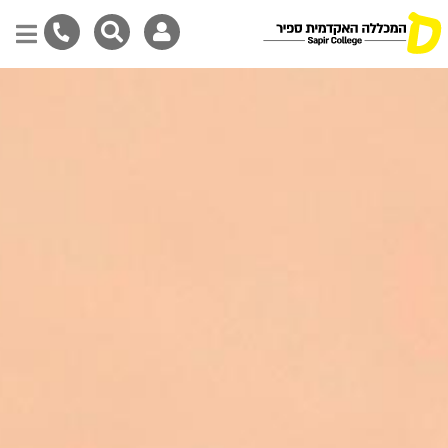
Skip
to
main
content