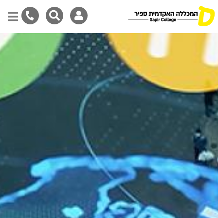
Skip
to
main
content