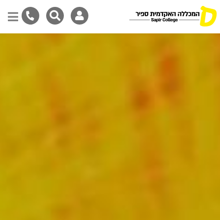
Skip
to
main
content