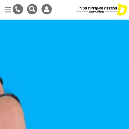
Skip
to
main
content