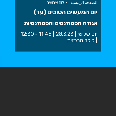
الصفحة الرئيسية
לוח אירועים
יום המעשים הטובים (ער)
אגודת הסטודנטים והסטודנטיות
יום שלישי | 28.3.23 | 11:45 - 12:30
| כיכר מרכזית
יום אימוץ בעלי חיים
עמדת התרמות שיער של עמותת זכרון מנחם
הופעה חיה של הנדסאי סאונד - במה פתוחה
דוכני מכירה