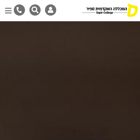
Skip
to
main
content