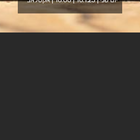
מרכז ח"י בספיר - חדשנות ויזמות, מתכבד לארח את היזם ואיש
העסקים, איל וולדמן, יו"ר וולדו הולדינגס לשעבר נשיא ומנכ"ל
מלאנוקס, אשר נרכשה ע"י אנבידיה, לשיחה אחד על אחד עם
ניסים בראל, יזם מצליח ויו"ר חי בספיר, על יזמות, חדשנות
ועולם הסטרטאפ.