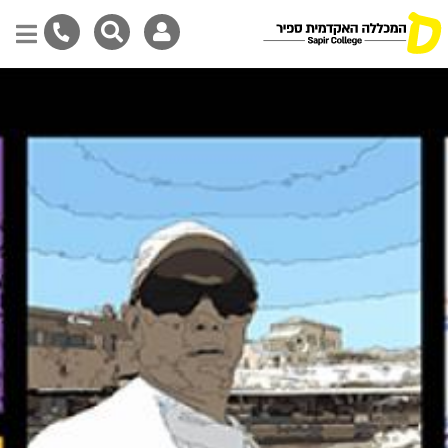
Skip
to
main
content