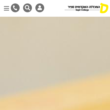
Skip
to
main
content