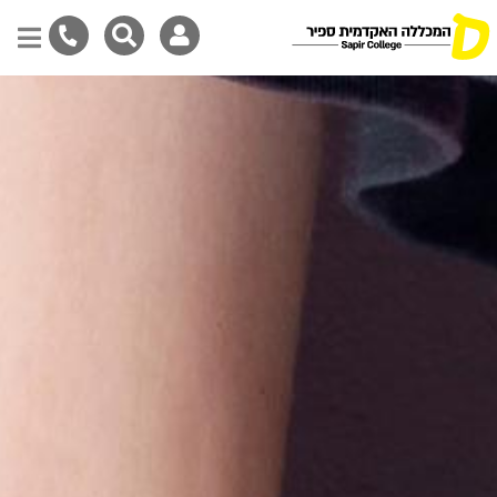
Skip
to
main
content