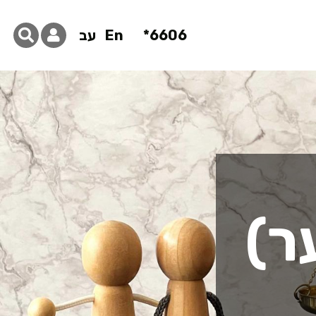
6606*
En
עב
ר)