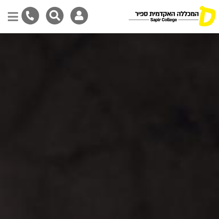
Skip
to
main
content