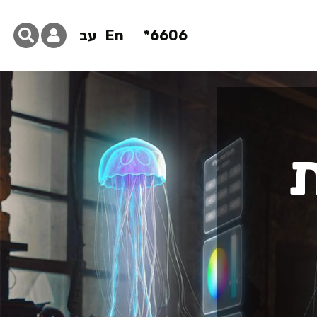
6606*
En
עב
ת