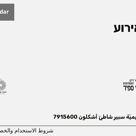
ndar
רוע
ميّة سبير شاطئ أشكلون 7915600
شروط الاستخدام والخصوص