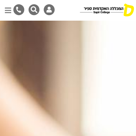
Skip
to
main
content