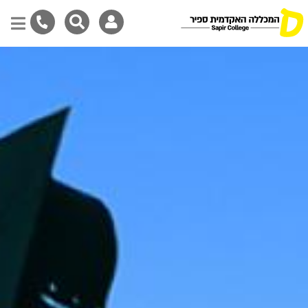
Skip
to
main
content