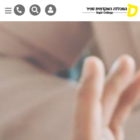
Skip
to
main
content