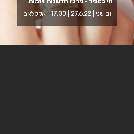
חי בספיר - מרכז חדשנות ויזמות
יום שני | 27.6.22 | 17:00 | אקסלאב
תכנית ייחודית של מרכז החדשנות והיזמות שבמכללת
ספיר ועמותת 'יוזמות עתיד', המעודדת יזמות בקהילת
הנגב המערבי. התכנית מקנה כלים מעשיים, במעטפת
אקדמית, להקמת עסק או להרחבתו.
17:00 - התכנסות, היכרות עם המגיבים
17:15 - סבב מצגות ראשון