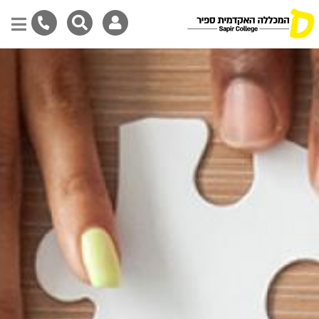
Skip
to
main
content