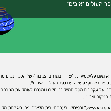
ያምራል የባህል አዳ" הוא מיזם פלייסמייקינג (יצירה במרחב הציבורי) של הסטודנט
פיר בשיתוף פעולה עם כפר העולים "איבים".
 על עקרונות הפלייסמייקינג, חקרנו והכרנו לעומק את המרחב ו
 המקום ואנשיו.
הפרויקט הנבחר "ያምራል የባህል አዳራሽ" ובפירושו בעברית: בית מלאכה יפה, 