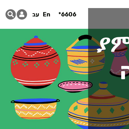
6606*
En
עב
לאכה ያምራል
ה