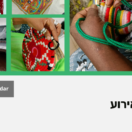
ndar
רוע