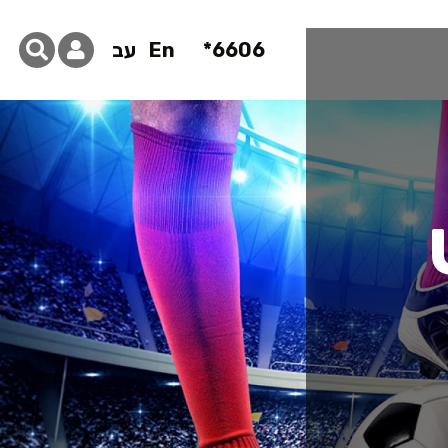
6606*
En
עב