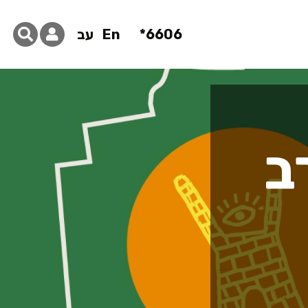
6606*
En
עב
ב