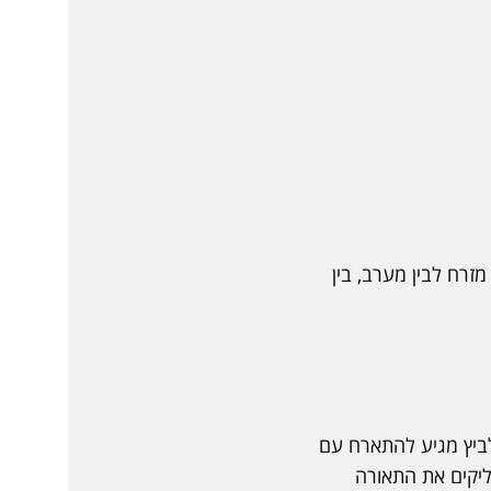
זרח לבין מערב, בין
דלביץ מגיע להתארח עם
דליקים את התאורה