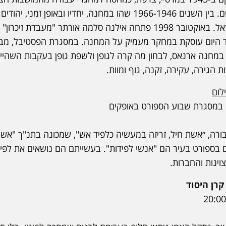
השנייה ולחיילים משוחררים. בין השנים 1966-1946 שהו במחנה, יחדיו וב
וניצולי שואה בדרכם לישראל. באוקטובר 1998 פתחה אילנה סלמה אורתר "מ
(MAC) ומאז ועד היום עוסקת במחקר מעמיק על המחנה. במסגרת הפסטיבל
מחנה ארנאס, לבחון מה קרה לגופן ולשפת גופן בעקבות השהי
ת הגירה, עקירה, זקנה, גוף ומוות.
לום
רה, ״אשת חיל, זריזה במעשיה כלפיד אש", שמכונה בתנ"ך "אשת 
 בספורט בעיר הם "אנשי לפידות". בעשייתם הם נושאים את לפיד
ינות והחברות.
קרן היסוד