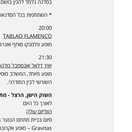
בסדנה נלמד להכין בושם ב
* השתתפות בכל הסדנאות
20:00
TABLAO FLAMENCO
מופע פלמנקו סוחף ואנרגט
21:30
יאיר דלאל ואנסמבל כולנא
מופע מיוחד, המשלב מוסיק
השורשי לבין המודרני.
השוק הישן, הרצל - מתחם הנוער 
לאורך כל היום
הווליום עולה
סיום בניית מתחם הנוער ב
Gravitas – מופע