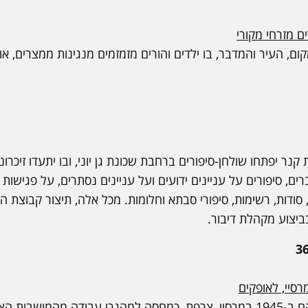
ם מזרחי מקורי
קום, העיר והמדבר, בו ילדים והורים מזמזמים מנגינות ממצרים, או
נר יפתחו שולחן-סיפורים ברחבת שכונת גן יוני, ובו יתעדו זיכרונו
, סיפורים על עניינים ידועים ועל עניינים נסתרים, על פגישות ו
 סודות, רשימות, סיפורי סבתא וחלומות. מכל אלה, תיצור קבוצת ה
ביצוע מקהלת דיבור.
סיי, לאופקים
מחנה המעבר ארנאס הוקם ב-1945 במרסיי, צרפת, כמחסה למהגרי עבודה מהמ