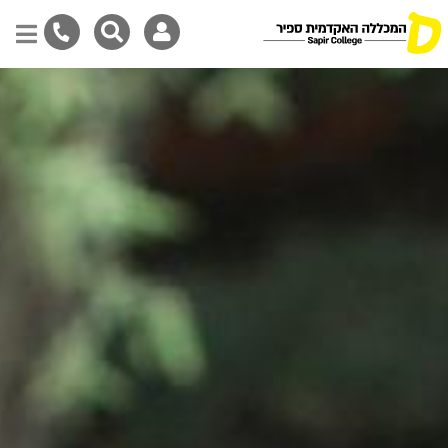
Skip
to
main
content