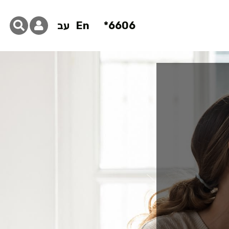
6606*
En
עב