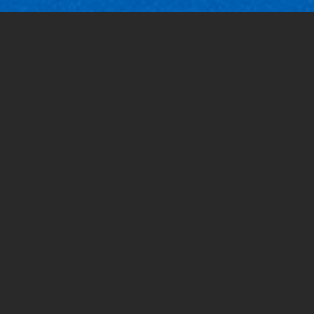
מנחה: אריאלה דניאל הלווינג, מנהלת מרכז
נגישות
מחברת חכמה
משלבת בין הכתיבה הקלאסית בדף ועט יחד
עם הכח של ענן.*
איך מתארגנים לפני שיעור תוך כדי ולאחריו? איפה שומרים את
המידע?
מטרת הסדנה להעניק כלים ואסטרטגיות בלמידה יעילה תוך
שימוש במחברת החכמה, שתחולק למשתתפים.
* מתוך האתר של רוקט בוק