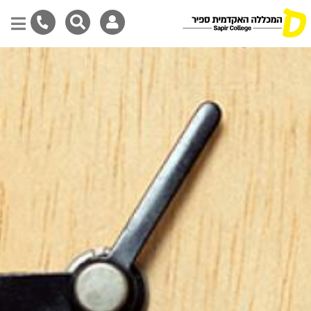
Skip
to
main
content