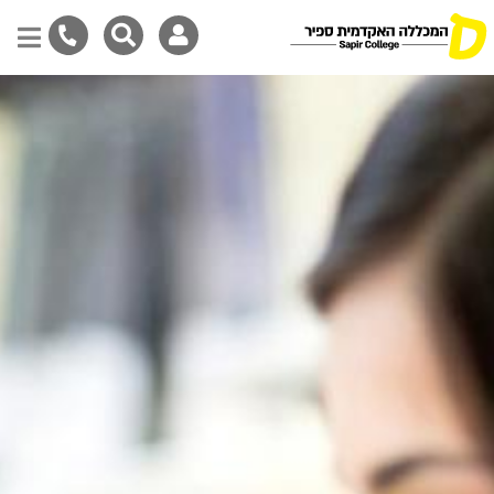
Skip
to
main
content