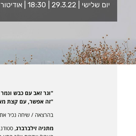
יום שלישי | 29.3.22 | 18:30 | אודיטוריום ע"ש הלמסלי 5001
"וגר זאב עם כבש ונמר 
"זה אפשר, עם קצת מא
בהרצאה / שיחה נכיר את ה
מתניה זילברברג
, סטודנ