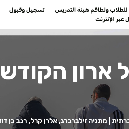
Skip
لطلاب ولطاقم هيئة التدريس
تسجيل وقبول
to
عبر الإنترنت
main
content
 ארון הקודש
ית | מתניה זילברברג, אלרן קרל, רגב בן דוד