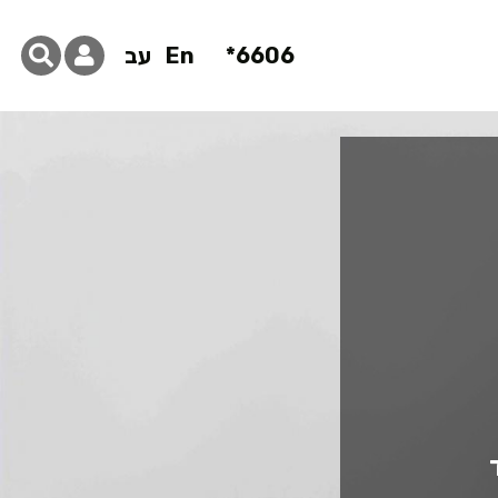
6606*
En
עב