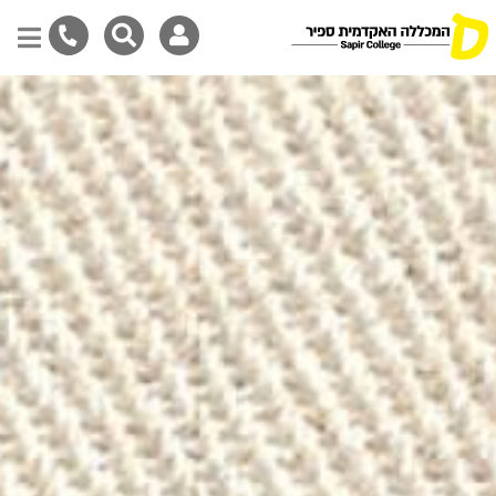
Skip
to
main
content