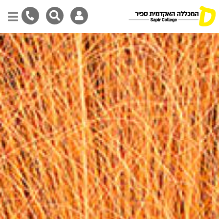
Skip
to
main
content