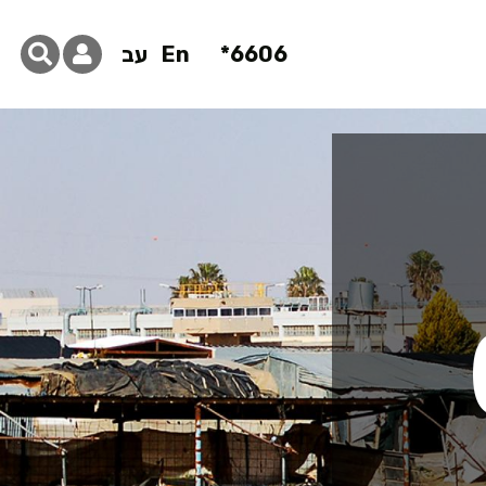
6606*
En
עב