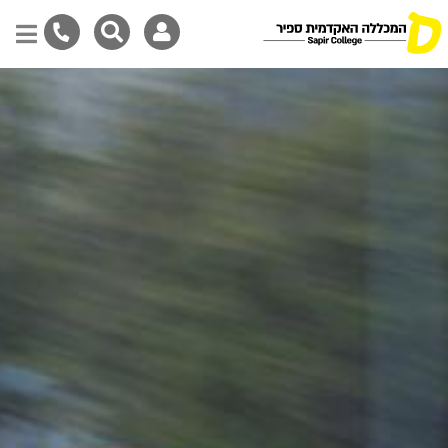
Skip
to
main
content