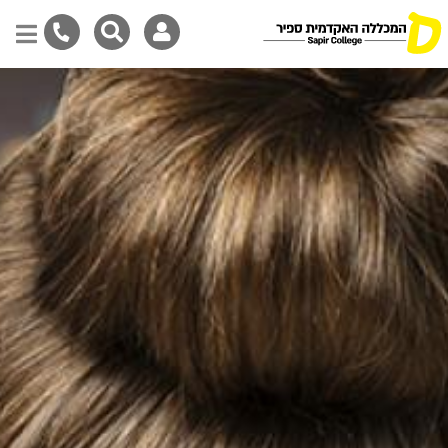
Skip
to
main
content