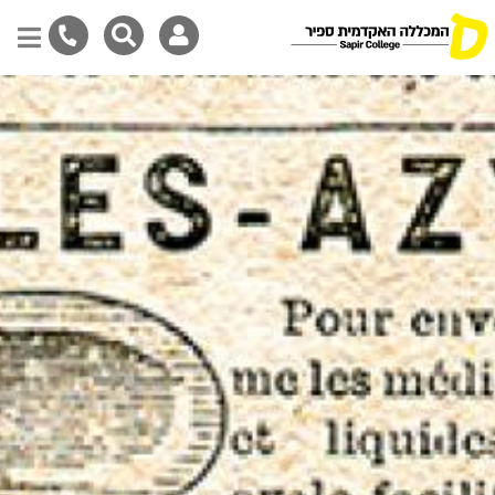
Skip
to
main
content