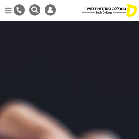
Skip
to
main
content