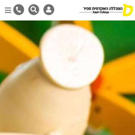
Skip
to
main
content