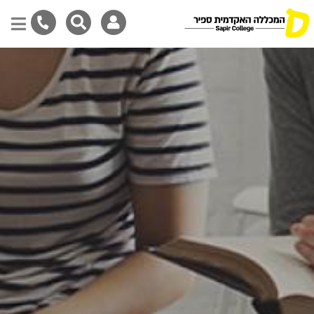
Skip
to
main
content