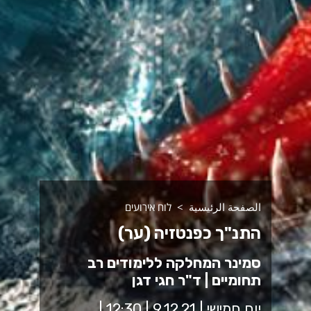
الصفحة الرئيسية
לוח אירועים
התנ"ך כפנטזיה (ער)
סמינר המחלקה ללימודים רב
תחומיים | ד"ר חגי דגן
יום חמישי | 9.12.21 | 12:30 |