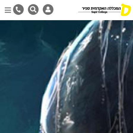
Skip
to
main
content