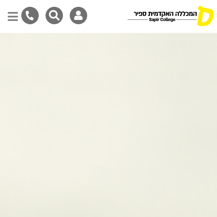
Skip
to
main
content