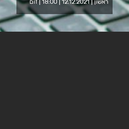
ראשון | 12.12.2021 | 18:00 | זום
מיתוג אישי ברשתות ונטוורקינג
סדנה מרתקת שמלמדת כיצד לעשות שימוש ברשתות
החברתיות כדי ללמוד על מעסיקים, ולשפר את התדמית
החיצונית שלי. החל מתמונת הפרופיל שלי בוואטס אפ ועד
לתכנים שאני מעלה באינסטגרם. כמו כן, שימוש ברשתות
להגדיל נטוורקינג ולמצוא עבודה .בואו ללמוד איך לבנות
תדמית תעסוקתית כדי למתג את עצמכם לתפקיד הבא.
אורנה הורביץ,
מנחת קבוצות ובעלת MBA מנהל עסקים