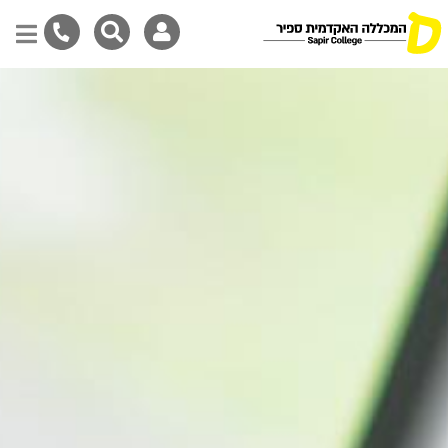
Skip
to
main
content