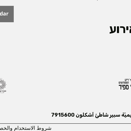
ndar
רוע
ميّة سبير شاطئ أشكلون 7915600
شروط الاستخدام والخصوص