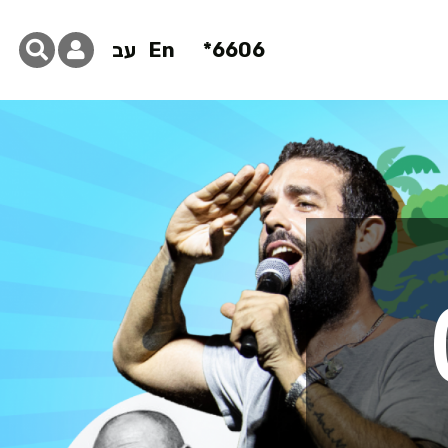
6606*
En
עב