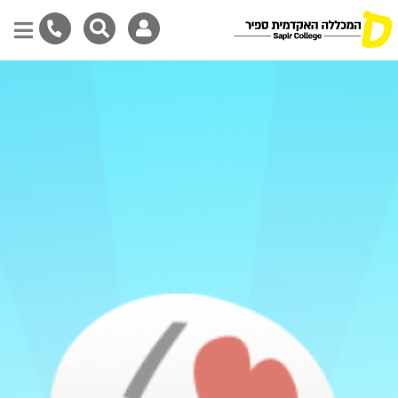
Skip
to
main
content