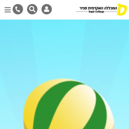
Skip
to
main
content